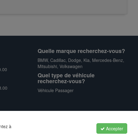
Quelle marque recherchez-vous?
BMW
,
Cadillac
,
Dodge
,
Kia
,
Mercedes-Benz
,
Mitsubishi
,
Volkswagen
0.00
Quel type de véhicule
recherchez-vous?
8.00
Véhicule Passager
ntez à
Accepter
Politique de confidentialité
|
Conditions générales