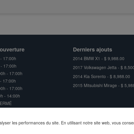
ouverture
Derniers ajouts
 - 17:00h
2014 BMW X1 - $ 9,988.00
 - 17:00h
2017 Volkswagen Jetta - $ 8,50
00h - 17:00h
2014 Kia Sorento - $ 8,988.00
 - 17:00h
2015 Mitsubishi Mirage - $ 5,98
00h - 17:00h
h - 14:00h
FERMÉ
nalyser les performances du site. En utilisant notre site web, vous conse
servés |
Site web concessionnaire