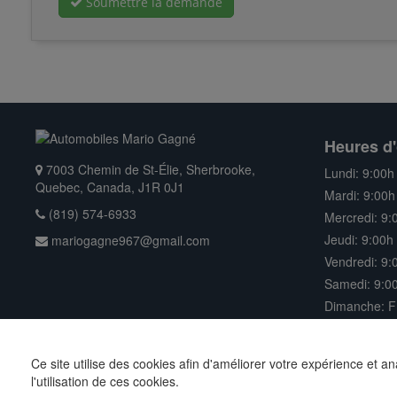
Soumettre la demande
Heures d'
7003 Chemin de St-Élie, Sherbrooke,
Lundi: 9:00h
Quebec, Canada, J1R 0J1
Mardi: 9:00h
(819) 574-6933
Mercredi: 9:
Jeudi: 9:00h
mariogagne967@gmail.com
Vendredi: 9:
Samedi: 9:00
Dimanche: 
Ce site utilise des cookies afin d'améliorer votre expérience et a
Droits d'auteur © 2026 Automobiles Mario Gagné | Tous droits ré
l'utilisation de ces cookies.
auto
par
AutoPro.io