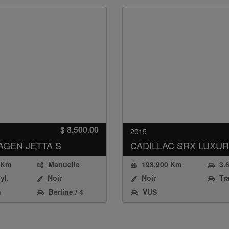
$ 8,500.00
2015
AGEN
JETTA S
CADILLAC
SRX LUXU
 Km
Manuelle
193,900 Km
3.
DOHC
yl.
Noir
Noir
Tr
Stoic
0-
avant
n
Berline / 4
VUS
Gasoli
ons
Portes
Inject
on Test
AV01.4VUP