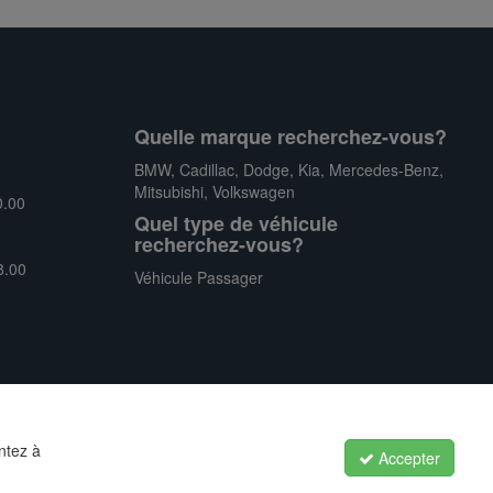
Quelle marque recherchez-vous?
BMW
,
Cadillac
,
Dodge
,
Kia
,
Mercedes-Benz
,
Mitsubishi
,
Volkswagen
0.00
Quel type de véhicule
recherchez-vous?
8.00
Véhicule Passager
ntez à
Accepter
Politique de confidentialité
|
Conditions générales