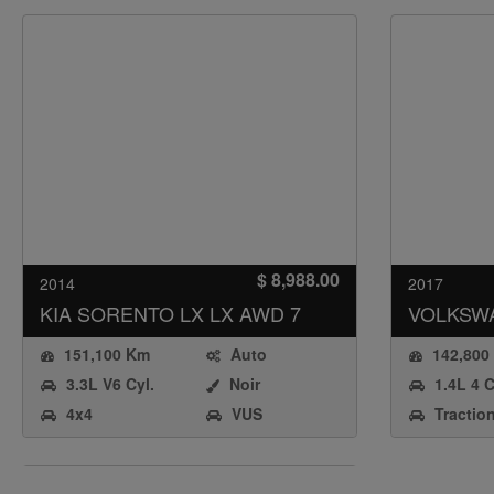
$ 8,988.00
2014
2017
KIA
SORENTO LX LX AWD 7
VOLKSW
PASSAGERS
151,100 Km
Auto
142,800
3.3L V6 Cyl.
Noir
1.4L 4 C
Stoichiometric
Gasoline(5
4x4
VUS
Tractio
Gasoline Direct
st);Emissi
avant
Injection (SGDI)
Certificati
Group:HVG