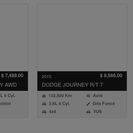
$ 7,488.00
$ 8,988.00
2015
RY AWD
DODGE
JOURNEY R/T 7
PASSAGERS
6L 6 Cyl.
132,500 Km
Auto
action
3.6L 6 Cyl.
Gris Foncé
hiometric
4x4
VUS
ne Direct
ion (SGDI)