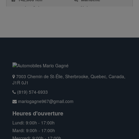
1.4L 4 Cyl.
Noir
Gasoline(50-
Traction avant
Berline / 4 Portes
st);Emissions
Certification Test
Group:HVGAV01.4VUP
Federal/California
Emission Standard:IntT3
Bin 125/ULEV II
7003 Chemin de St-Élie, Sherbrooke, Quebec, Canada,
J1R 0J1
(819) 574-6933
mariogagne967@gmail.com
Heures d'ouverture
Lundi: 9:00h - 17:00h
$ 7,488.00
Mardi: 9:00h - 17:00h
2015
Mercredi: 9:00h - 17:00h