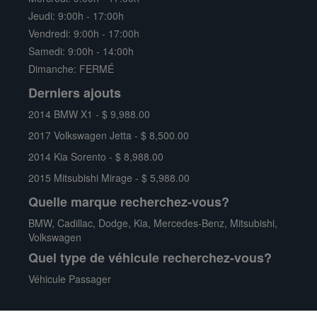
CADILLAC
SRX LUXURY AWD
Jeudi: 9:00h - 17:00h
193,900 Km
3.6L 6 Cyl. DOHC
Vendredi: 9:00h - 17:00h
Stoichiometric Gasoline
Noir
Traction avant
Samedi: 9:00h - 14:00h
Direct Injection (SGDI)
VUS
Dimanche: FERMÉ
Derniers ajouts
2014 BMW X1 - $ 9,988.00
2017 Volkswagen Jetta - $ 8,500.00
2014 Kia Sorento - $ 8,988.00
2015 Mitsubishi Mirage - $ 5,988.00
Quelle marque recherchez-vous?
BMW
,
Cadillac
,
Dodge
,
Kia
,
Mercedes-Benz
,
Mitsubishi
,
Volkswagen
Quel type de véhicule recherchez-vous?
Véhicule Passager